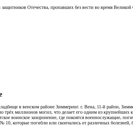
в защитников Отечества
, пропавших без вести во время Великой
е
кладбище в венском районе Зиммеринг. г. Вена, 11-й район, Зимме
коло трёх миллионов могил, что делает его одним из крупнейши
тское воинское захоронение, где покоятся военнослужащие, поги
№ 10, которые погибли или скончались от различных болезней, 