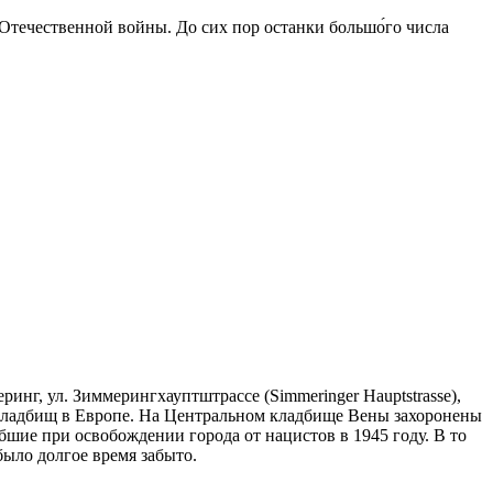
 Отечественной войны. До сих пор останки большо́го числа
ринг, ул. Зиммерингхауптштрассе (Simmeringer Hauptstrasse),
х кладбищ в Европе. На Центральном кладбище Вены захоронены
бшие при освобождении города от нацистов в 1945 году. В то
было долгое время забыто.