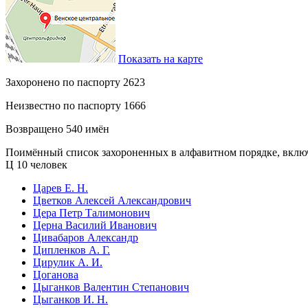
Показать на карте
Захоронено по паспорту
2623
Неизвестно по паспорту
1666
Возвращено
540 имён
Поимённый список захороненных в алфавитном порядке, вклю
Ц
10 человек
Царев Е. Н.
Цветков Алексей Александрович
Цера Петр Талимонович
Церна Василий Иванович
Цивабаров Александр
Ципленков А. Г.
Цирулик А. И.
Цоганова
Цыганков Валентин Степанович
Цыганков И. Н.