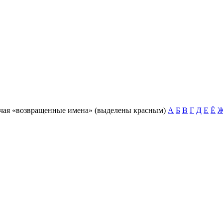
чая «возвращенные имена» (выделены красным)
А
Б
В
Г
Д
Е
Ё