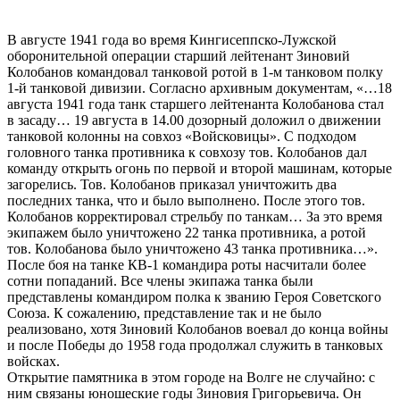
В августе 1941 года во время Кингисеппско-Лужской
оборонительной операции старший лейтенант Зиновий
Колобанов командовал танковой ротой в 1-м танковом полку
1-й танковой дивизии. Согласно архивным документам, «…18
августа 1941 года танк старшего лейтенанта Колобанова стал
в засаду… 19 августа в 14.00 дозорный доложил о движении
танковой колонны на совхоз «Войсковицы». С подходом
головного танка противника к совхозу тов. Колобанов дал
команду открыть огонь по первой и второй машинам, которые
загорелись. Тов. Колобанов приказал уничтожить два
последних танка, что и было выполнено. После этого тов.
Колобанов корректировал стрельбу по танкам… За это время
экипажем было уничтожено 22 танка противника, а ротой
тов. Колобанова было уничтожено 43 танка противника…».
После боя на танке КВ-1 командира роты насчитали более
сотни попаданий. Все члены экипажа танка были
представлены командиром полка к званию Героя Советского
Союза. К сожалению, представление так и не было
реализовано, хотя Зиновий Колобанов воевал до конца войны
и после Победы до 1958 года продолжал служить в танковых
войсках.
Открытие памятника в этом городе на Волге не случайно: с
ним связаны юношеские годы Зиновия Григорьевича. Он