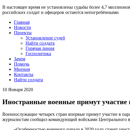
В настоящее время
не установлены судьбы более 4,7 миллионо
российских солдат и офицеров остаются непогребёнными
Главная
Новости
Проекты
Установление судеб
Найти солдата
Горячая линия
Госполитика
Зачем
Помочь
Мнения
Контакты
Найти солдата
10 Января 2020
Иностранные военные примут участие в
Военнослужащие четырех стран впервые примут участие в парад
журналистам сообщил командующий войсками Центрального во
«Особенностью военного парада в 2020 году станет участ