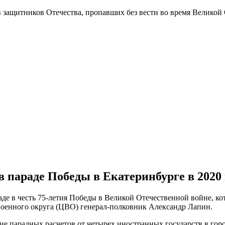
в защитников Отечества
, пропавших без вести во время Великой
 параде Победы в Екатеринбурге в 2020 
е в честь 75-летия Победы в Великой Отечественной войне, кот
енного округа (ЦВО) генерал-полковник Александр Лапин.
ие парадных расчетов от четырех иностранных государств в горо