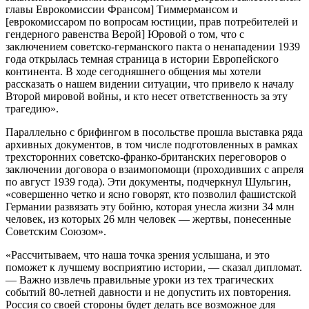
главы Еврокомиссии Франсом] Тиммермансом и
[еврокомиссаром по вопросам юстиции, прав потребителей и
гендерного равенства Верой] Юровой о том, что с
заключением советско-германского пакта о ненападении 1939
года открылась темная страница в истории Европейского
континента. В ходе сегодняшнего общения мы хотели
рассказать о нашем видении ситуации, что привело к началу
Второй мировой войны, и кто несет ответственность за эту
трагедию».
Параллельно с брифингом в посольстве прошла выставка ряда
архивных документов, в том числе подготовленных в рамках
трехсторонних советско-франко-британских переговоров о
заключении договора о взаимопомощи (проходивших с апреля
по август 1939 года). Эти документы, подчеркнул Шульгин,
«совершенно четко и ясно говорят, кто позволил фашистской
Германии развязать эту бойню, которая унесла жизни 34 млн
человек, из которых 26 млн человек — жертвы, понесенные
Советским Союзом».
«Рассчитываем, что наша точка зрения услышана, и это
поможет к лучшему восприятию истории, — сказал дипломат.
— Важно извлечь правильные уроки из тех трагических
событий 80-летней давности и не допустить их повторения.
Россия со своей стороны будет делать все возможное для