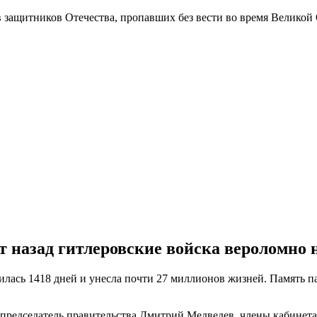
в защитников Отечества
, пропавших без вести во время Великой
т назад гитлеровские войска вероломно
длилась 1418 дней и унесла почти 27 миллионов жизней. Память
 председатель правительства Дмитрий Медведев, члены кабинет