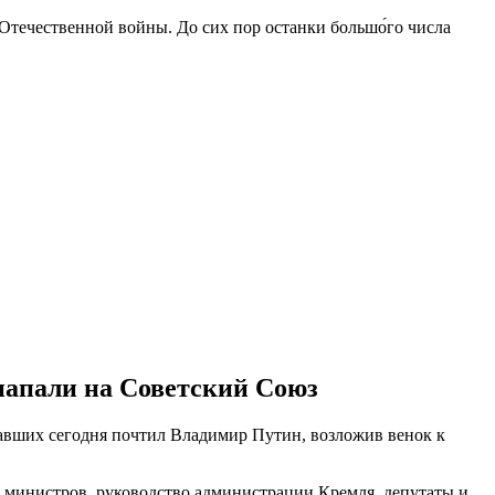
 Отечественной войны. До сих пор останки большо́го числа
 напали на Советский Союз
 павших сегодня почтил Владимир Путин, возложив венок к
а министров, руководство администрации Кремля, депутаты и