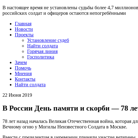
В настоящее время
не установлены судьбы более 4,7 миллионо
российских солдат и офицеров остаются непогребёнными
Главная
Новости
Проекты
Установление судеб
Найти солдата
Горячая линия
Госполитика
Зачем
Помочь
Мнения
Контакты
Найти солдата
22 Июня 2019
В России День памяти и скорби — 78 ле
78 лет назад началась Великая Отечественная война, которая 
Вечному огню у Могилы Неизвестного Солдата в Москве.
Вместе с президентом в церемонии приняли участие ветераны,