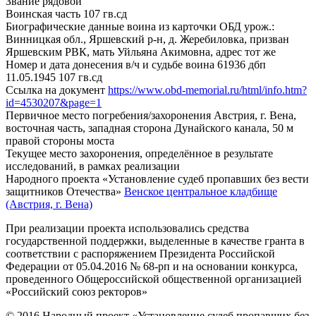
Звание
рядовой
Воинская часть
107 гв.сд
Биографические данные воина из карточки ОБД
урож.:
Винницкая обл., Яршевский р-н, д. Жеребиловка, призван
Яршевским РВК, мать Уйльяна Акимовна, адрес тот же
Номер и дата донесения в/ч и судьбе воина
61936 дбп
11.05.1945 107 гв.сд
Ссылка на документ
https://www.obd-memorial.ru/html/info.htm?
id=4530207&page=1
Первичное место погребения/захоронения
Австрия, г. Вена,
восточная часть, западная сторона Дунайского канала, 50 м
правой стороны моста
Текущее место захоронения, определённое в результате
исследований, в рамках реализации
Народного проекта «Установление судеб пропавших без вести
защитников Отечества»
Венское центральное кладбище
(Австрия, г. Вена)
При реализации проекта использовались средства
государственной поддержки, выделенные в качестве гранта в
соответствии с распоряжением Президента Российской
Федерации от 05.04.2016 № 68-рп и на основании конкурса,
проведенного Общероссийской общественной организацией
«Российский союз ректоров»
© 2016 Народный проект «Установление судеб пропавших без