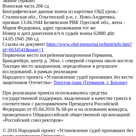
Звание
сержант
Воинская часть
266 сд
Биографические данные воина из карточки ОБД
урож.:
Сталинская обл., Ольгинский р-н, с. Ново-Андреевка,
призван 13.04.1944 Беляевским РВК Одесской обл., жена -
Мария Федоровна, адрес проживания тот же
Номер и дата донесения в/ч и судьбе воина
62880 дбп
14.05.1945 266 сд
Ссылка на документ
https://www.obd-memorial.ru/html/info.htm?
id=6634541&page=1
Первичное место погребения/захоронения
Германия,
Бранденбург, центр д. Эйхе, с северной стороны около костела
Текущее место захоронения, определённое в результате
исследований, в рамках реализации
Народного проекта «Установление судеб пропавших без вести
защитников Отечества»
Трептов-парк (Германия, г. Берлин)
При реализации проекта использовались средства
государственной поддержки, выделенные в качестве гранта в
соответствии с распоряжением Президента Российской
Федерации от 05.04.2016 № 68-рп и на основании конкурса,
проведенного Общероссийской общественной организацией
«Российский союз ректоров»
© 2016 Народный проект «Установление судеб пропавших без
вести защитников Отечества»