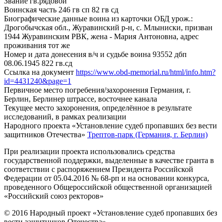
Звание
гв.рядовой
Воинская часть
246 гв сп 82 гв сд
Биографические данные воина из карточки ОБД
урож.:
Дрогобычская обл., Журавинский р-н, с. Млыниски, призван
1944 Журавинским РВК, жена - Мария Антоновна, адрес
проживания тот же
Номер и дата донесения в/ч и судьбе воина
93552 дбп
08.06.1945 822 гв.сд
Ссылка на документ
https://www.obd-memorial.ru/html/info.htm?
id=4431240&page=1
Первичное место погребения/захоронения
Германия, г.
Берлин, Берлинер штрассе, восточнее канала
Текущее место захоронения, определённое в результате
исследований, в рамках реализации
Народного проекта «Установление судеб пропавших без вести
защитников Отечества»
Трептов-парк (Германия, г. Берлин)
При реализации проекта использовались средства
государственной поддержки, выделенные в качестве гранта в
соответствии с распоряжением Президента Российской
Федерации от 05.04.2016 № 68-рп и на основании конкурса,
проведенного Общероссийской общественной организацией
«Российский союз ректоров»
© 2016 Народный проект «Установление судеб пропавших без
вести защитников Отечества»