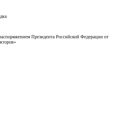
адка
с распоряжением Президента Российской Федерации от
екторов»