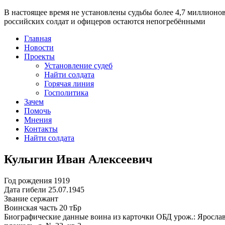
В настоящее время
не установлены судьбы более 4,7 миллионо
российских солдат и офицеров остаются непогребёнными
Главная
Новости
Проекты
Установление судеб
Найти солдата
Горячая линия
Госполитика
Зачем
Помочь
Мнения
Контакты
Найти солдата
Кулыгин Иван Алексеевич
Год рождения
1919
Дата гибели
25.07.1945
Звание
сержант
Воинская часть
20 тБр
Биографические данные воина из карточки ОБД
урож.: Ярослав