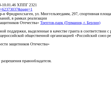
3-10.01.46 ХППГ 2321
?id=62373037&page=1
, р-н Фридрихсхаген, ул. Мюггельзеедамм, 297, спортивная площ
ваний, в рамках реализации
защитников Отечества»
Трептов-парк (Германия, г. Берлин)
нной поддержки, выделенные в качестве гранта в соответствии 
Общероссийской общественной организацией «Российский союз р
вести защитников Отечества»
 разрешения правообладателя.