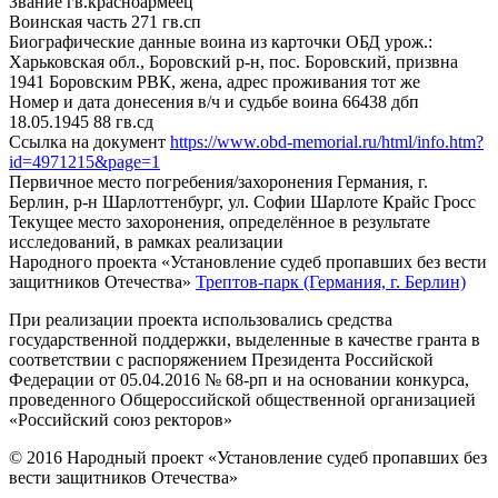
Звание
гв.красноармеец
Воинская часть
271 гв.сп
Биографические данные воина из карточки ОБД
урож.:
Харьковская обл., Боровский р-н, пос. Боровский, призвна
1941 Боровским РВК, жена, адрес проживания тот же
Номер и дата донесения в/ч и судьбе воина
66438 дбп
18.05.1945 88 гв.сд
Ссылка на документ
https://www.obd-memorial.ru/html/info.htm?
id=4971215&page=1
Первичное место погребения/захоронения
Германия, г.
Берлин, р-н Шарлоттенбург, ул. Софии Шарлоте Крайс Гросс
Текущее место захоронения, определённое в результате
исследований, в рамках реализации
Народного проекта «Установление судеб пропавших без вести
защитников Отечества»
Трептов-парк (Германия, г. Берлин)
При реализации проекта использовались средства
государственной поддержки, выделенные в качестве гранта в
соответствии с распоряжением Президента Российской
Федерации от 05.04.2016 № 68-рп и на основании конкурса,
проведенного Общероссийской общественной организацией
«Российский союз ректоров»
© 2016 Народный проект «Установление судеб пропавших без
вести защитников Отечества»