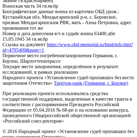
Звание
гв.красноармеец
Воинская часть
34 гв.мсбр
Биографические данные воина из карточки ОБД
урож.:
Кустанайская обл, Мендыгаринский р-н, с. Боровское,
призван Мендыгаринским РВК, мать - Анна Петровна, адрес
проживания тот же
Номер и дата донесения в/ч и судьбе воина
63400 дбп
15.05.1945 34 гв.мсбр
Ссылка на документ
https://www.obd-memorial.ru/html/info.htm?
id=4795409&page=1
Первичное место погребения/захоронения
Германия, г.
Берлин, Шарлоттенштрассе
Текущее место захоронения, определённое в результате
исследований, в рамках реализации
Народного проекта «Установление судеб пропавших без вести
защитников Отечества»
Трептов-парк (Германия, г. Берлин)
При реализации проекта использовались средства
государственной поддержки, выделенные в качестве гранта в
соответствии с распоряжением Президента Российской
Федерации от 05.04.2016 № 68-рп и на основании конкурса,
проведенного Общероссийской общественной организацией
«Российский союз ректоров»
© 2016 Народный проект «Установление судеб пропавших без
вести защитников Отечества»