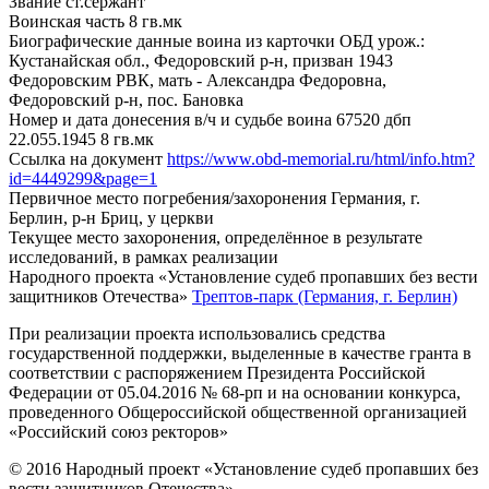
Звание
ст.сержант
Воинская часть
8 гв.мк
Биографические данные воина из карточки ОБД
урож.:
Кустанайская обл., Федоровский р-н, призван 1943
Федоровским РВК, мать - Александра Федоровна,
Федоровский р-н, пос. Бановка
Номер и дата донесения в/ч и судьбе воина
67520 дбп
22.055.1945 8 гв.мк
Ссылка на документ
https://www.obd-memorial.ru/html/info.htm?
id=4449299&page=1
Первичное место погребения/захоронения
Германия, г.
Берлин, р-н Бриц, у церкви
Текущее место захоронения, определённое в результате
исследований, в рамках реализации
Народного проекта «Установление судеб пропавших без вести
защитников Отечества»
Трептов-парк (Германия, г. Берлин)
При реализации проекта использовались средства
государственной поддержки, выделенные в качестве гранта в
соответствии с распоряжением Президента Российской
Федерации от 05.04.2016 № 68-рп и на основании конкурса,
проведенного Общероссийской общественной организацией
«Российский союз ректоров»
© 2016 Народный проект «Установление судеб пропавших без
вести защитников Отечества»