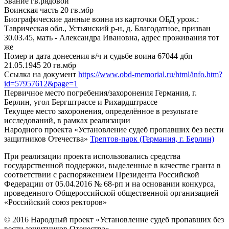
Звание
гв.рядовой
Воинская часть
20 гв.мбр
Биографические данные воина из карточки ОБД
урож.:
Таврическая обл., Устьянский р-н, д. Благодатное, призван
30.03.45, мать - Александра Ивановна, адрес проживания тот
же
Номер и дата донесения в/ч и судьбе воина
67044 дбп
21.05.1945 20 гв.мбр
Ссылка на документ
https://www.obd-memorial.ru/html/info.htm?
id=57957612&page=1
Первичное место погребения/захоронения
Германия, г.
Берлин, угол Бергштрассе и Рихардштрассе
Текущее место захоронения, определённое в результате
исследований, в рамках реализации
Народного проекта «Установление судеб пропавших без вести
защитников Отечества»
Трептов-парк (Германия, г. Берлин)
При реализации проекта использовались средства
государственной поддержки, выделенные в качестве гранта в
соответствии с распоряжением Президента Российской
Федерации от 05.04.2016 № 68-рп и на основании конкурса,
проведенного Общероссийской общественной организацией
«Российский союз ректоров»
© 2016 Народный проект «Установление судеб пропавших без
вести защитников Отечества»