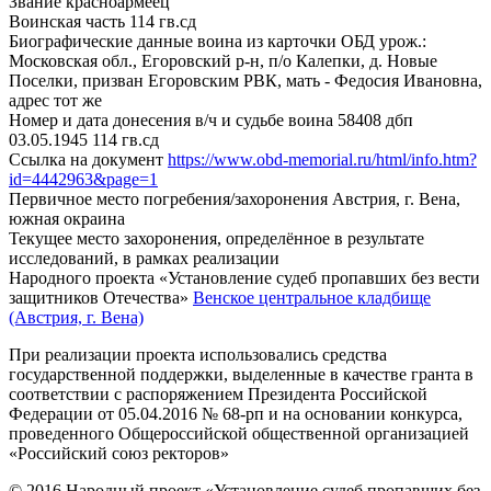
Звание
красноармеец
Воинская часть
114 гв.сд
Биографические данные воина из карточки ОБД
урож.:
Московская обл., Егоровский р-н, п/о Калепки, д. Новые
Поселки, призван Егоровским РВК, мать - Федосия Ивановна,
адрес тот же
Номер и дата донесения в/ч и судьбе воина
58408 дбп
03.05.1945 114 гв.сд
Ссылка на документ
https://www.obd-memorial.ru/html/info.htm?
id=4442963&page=1
Первичное место погребения/захоронения
Австрия, г. Вена,
южная окраина
Текущее место захоронения, определённое в результате
исследований, в рамках реализации
Народного проекта «Установление судеб пропавших без вести
защитников Отечества»
Венское центральное кладбище
(Австрия, г. Вена)
При реализации проекта использовались средства
государственной поддержки, выделенные в качестве гранта в
соответствии с распоряжением Президента Российской
Федерации от 05.04.2016 № 68-рп и на основании конкурса,
проведенного Общероссийской общественной организацией
«Российский союз ректоров»
© 2016 Народный проект «Установление судеб пропавших без