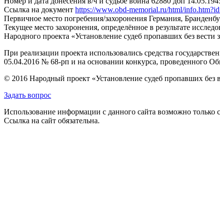
Номер и дата донесения в/ч и судьбе воина
62880 дбп 14.05.194
Ссылка на документ
https://www.obd-memorial.ru/html/info.htm
Первичное место погребения/захоронения
Германия, Бранденбу
Текущее место захоронения, определённое в результате исследо
Народного проекта «Установление судеб пропавших без вести 
При реализации проекта использовались средства государстве
05.04.2016 № 68-рп и на основании конкурса, проведенного 
© 2016 Народный проект «Установление судеб пропавших без 
Задать вопрос
Использование информации с данного сайта возможно только с
Ссылка на сайт обязательна.