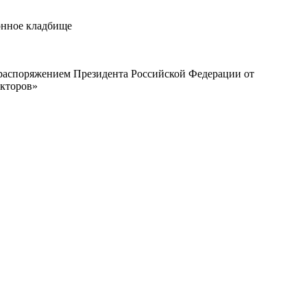
онное кладбище
с распоряжением Президента Российской Федерации от
екторов»