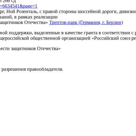
5 266 сд
?id=6634541&page=1
рг, Ной Розенталь, с правой стороны шоссейной дороги, дивизи
ваний, в рамках реализации
защитников Отечества»
Трептов-парк (Германия, г. Берлин)
нной поддержки, выделенные в качестве гранта в соответствии 
Общероссийской общественной организацией «Российский союз р
вести защитников Отечества»
 разрешения правообладателя.