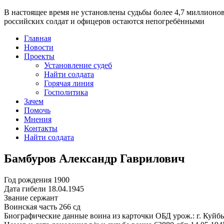
В настоящее время
не установлены судьбы более 4,7 миллионо
российских солдат и офицеров остаются непогребёнными
Главная
Новости
Проекты
Установление судеб
Найти солдата
Горячая линия
Госполитика
Зачем
Помочь
Мнения
Контакты
Найти солдата
Бамбуров Александр Гаврилович
Год рождения
1900
Дата гибели
18.04.1945
Звание
сержант
Воинская часть
266 сд
Биографические данные воина из карточки ОБД
урож.: г. Куй