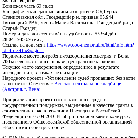
Звание
рядовой
Воинская часть
69 гв.сд
Биографические данные воина из карточки ОБД
урож.:
Станиславская обл., Гвоздецкий р-н, призван 05.944
Гвоздецкий РВК, жена - Мария Васильевна, Гвоздецкий р-н, с.
Старый Гвоздец
Номер и дата донесения в/ч и судьбе воина
55364 дбп
28.04.1945 69 гв.сд
Ссылка на документ
https://www.obd-memorial.ru/html/info.htm?
id=4513415&page=1
Первичное место погребения/захоронения
Австрия, г. Вена,
700 м северо-западнее церкви, центральное кладбище
Текущее место захоронения, определённое в результате
исследований, в рамках реализации
Народного проекта «Установление судеб пропавших без вести
защитников Отечества»
Венское центральное кладбище
(Австрия, г. Вена)
При реализации проекта использовались средства
государственной поддержки, выделенные в качестве гранта в
соответствии с распоряжением Президента Российской
Федерации от 05.04.2016 № 68-рп и на основании конкурса,
проведенного Общероссийской общественной организацией
«Российский союз ректоров»
© 2016 Народный проект «Установление судеб пропавших без